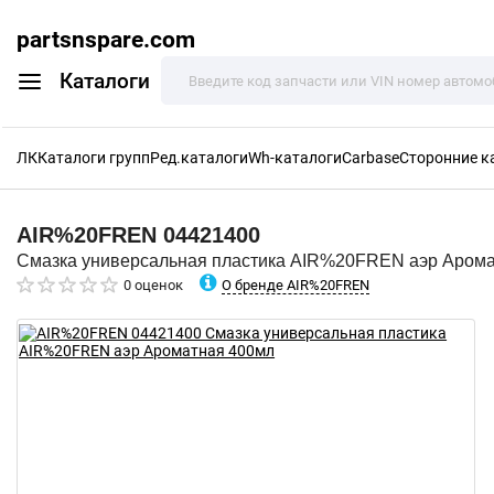
partsnspare.com
Каталоги
ЛК
Каталоги групп
Ред.каталоги
Wh-каталоги
Carbase
Сторонние к
AIR%20FREN
04421400
Смазка универсальная пластика AIR%20FREN аэр Аром
О бренде AIR%20FREN
0 оценок