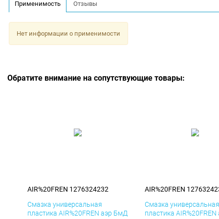
Применимость
Отзывы
Нет информации о применимости
Обратите внимание на сопутствующие товары:
AIR%20FREN 1276324232
AIR%20FREN 12763242
Смазка универсальная
Смазка универсальна
пластика AIR%20FREN аэр БмД
пластика AIR%20FREN 