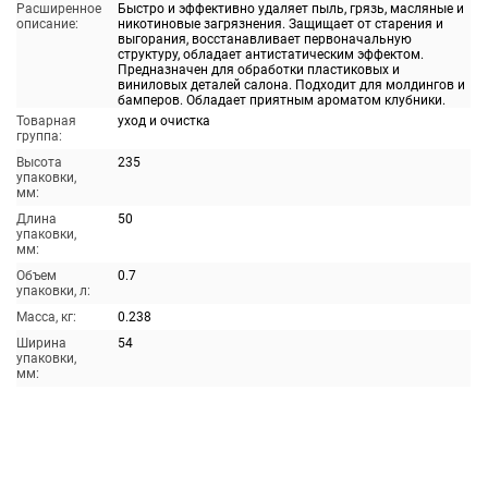
Расширенное
Быстро и эффективно удаляет пыль, грязь, масляные и
описание:
никотиновые загрязнения. Защищает от старения и
выгорания, восстанавливает первоначальную
структуру, обладает антистатическим эффектом.
Предназначен для обработки пластиковых и
виниловых деталей салона. Подходит для молдингов и
бамперов. Обладает приятным ароматом клубники.
Товарная
уход и очистка
группа:
Высота
235
упаковки,
мм:
Длина
50
упаковки,
мм:
Объем
0.7
упаковки, л:
Масса, кг:
0.238
Ширина
54
упаковки,
мм: