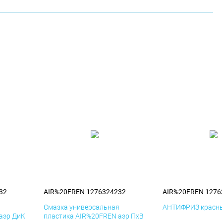
32
AIR%20FREN 1276324232
AIR%20FREN 1276
я
Смазка универсальная
АНТИФРИЗ красны
аэр ДиК
пластика AIR%20FREN аэр ПхВ