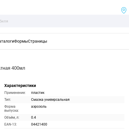
аталоги
Формы
Страницы
атная 400мл
Характеристики
Применение:
пластик
Тип:
Смазка универсальная
Форма
аэрозоль
выпуска:
Объём, л:
0.4
EAN-13:
04421400