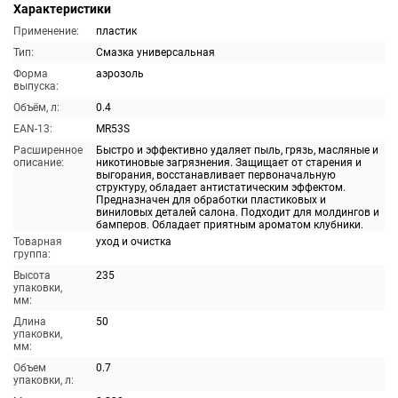
Характеристики
Применение:
пластик
Тип:
Смазка универсальная
Форма
аэрозоль
выпуска:
Объём, л:
0.4
EAN-13:
MR53S
Расширенное
Быстро и эффективно удаляет пыль, грязь, масляные и
описание:
никотиновые загрязнения. Защищает от старения и
выгорания, восстанавливает первоначальную
структуру, обладает антистатическим эффектом.
Предназначен для обработки пластиковых и
виниловых деталей салона. Подходит для молдингов и
бамперов. Обладает приятным ароматом клубники.
Товарная
уход и очистка
группа:
Высота
235
упаковки,
мм:
Длина
50
упаковки,
мм:
Объем
0.7
упаковки, л: