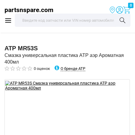
0
partsnspare.com
ATP
MR53S
Смазка универсальная пластика ATP аэр Ароматная
400мл
О бренде ATP
0 оценок