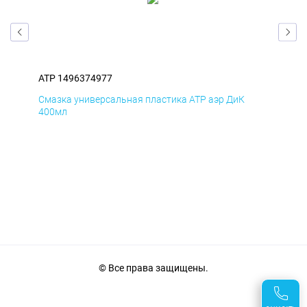
ATP 1496374977
ATP
Смазка универсальная пластика ATP аэр ДиК
Сма
400мл
40
© Все права защищены.