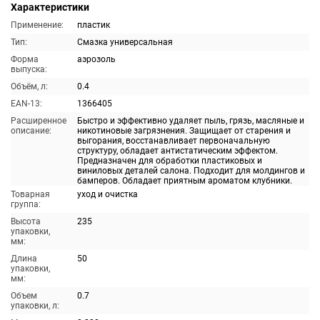
Характеристики
Применение:
пластик
Тип:
Смазка универсальная
Форма
аэрозоль
выпуска:
Объём, л:
0.4
EAN-13:
1366405
Расширенное
Быстро и эффективно удаляет пыль, грязь, масляные и
описание:
никотиновые загрязнения. Защищает от старения и
выгорания, восстанавливает первоначальную
структуру, обладает антистатическим эффектом.
Предназначен для обработки пластиковых и
виниловых деталей салона. Подходит для молдингов и
бамперов. Обладает приятным ароматом клубники.
Товарная
уход и очистка
группа:
Высота
235
упаковки,
мм:
Длина
50
упаковки,
мм:
Объем
0.7
упаковки, л: