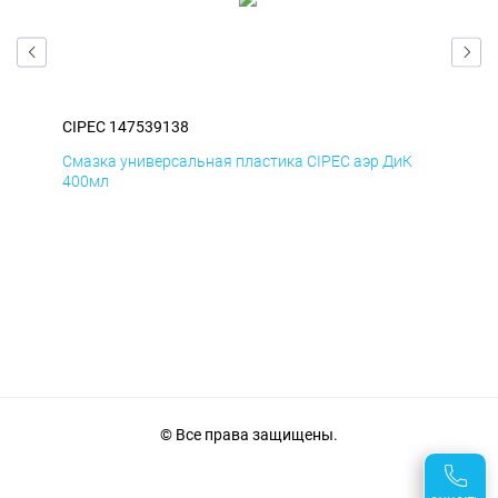
CIPEC 147539138
CIP
Д
Смазка универсальная пластика CIPEC аэр ДиК
Сма
400мл
40
© Все права защищены.