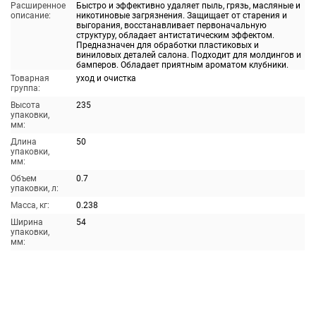
Расширенное
Быстро и эффективно удаляет пыль, грязь, масляные и
описание:
никотиновые загрязнения. Защищает от старения и
выгорания, восстанавливает первоначальную
структуру, обладает антистатическим эффектом.
Предназначен для обработки пластиковых и
виниловых деталей салона. Подходит для молдингов и
бамперов. Обладает приятным ароматом клубники.
Товарная
уход и очистка
группа:
Высота
235
упаковки,
мм:
Длина
50
упаковки,
мм:
Объем
0.7
упаковки, л:
Масса, кг:
0.238
Ширина
54
упаковки,
мм: