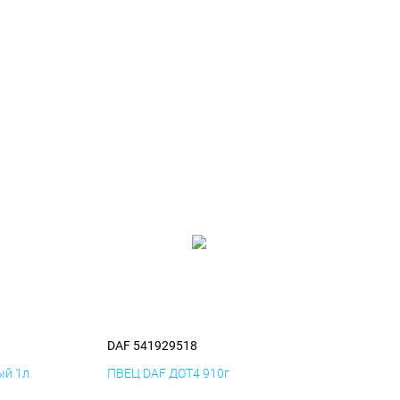
DAF 541929518
й 1л.
ПВЕЦ DAF ДОТ4 910г