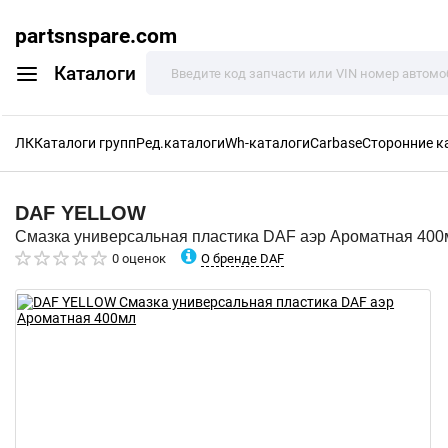
partsnspare.com
Каталоги
ЛК
Каталоги групп
Ред.каталоги
Wh-каталоги
Carbase
Сторонние к
DAF
YELLOW
Смазка универсальная пластика DAF аэр Ароматная 400
О бренде DAF
0 оценок