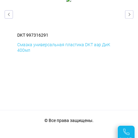
DKT 997316291
DKT
Смазка универсальная пластика DKT аэр ДиК
Сма
400мл
40
© Все права защищены.