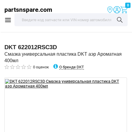
0
partsnspare.com
DKT
622012RSC3D
Смазка универсальная пластика DKT аэр Ароматная
400мл
О бренде DKT
0 оценок