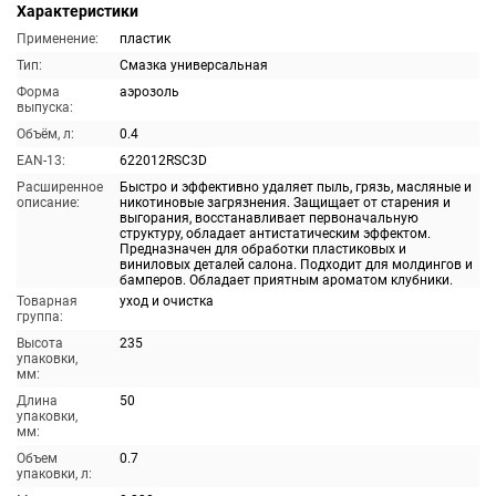
Характеристики
Применение:
пластик
Тип:
Смазка универсальная
Форма
аэрозоль
выпуска:
Объём, л:
0.4
EAN-13:
622012RSC3D
Расширенное
Быстро и эффективно удаляет пыль, грязь, масляные и
описание:
никотиновые загрязнения. Защищает от старения и
выгорания, восстанавливает первоначальную
структуру, обладает антистатическим эффектом.
Предназначен для обработки пластиковых и
виниловых деталей салона. Подходит для молдингов и
бамперов. Обладает приятным ароматом клубники.
Товарная
уход и очистка
группа:
Высота
235
упаковки,
мм:
Длина
50
упаковки,
мм:
Объем
0.7
упаковки, л: