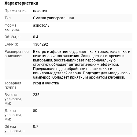
Характеристики
Применение:
пластик
Тип:
Смазка универсальная
Форма
аэрозоль
выпуска:
Объём, л:
0.4
EAN-13:
1304292
Расширенное
Быстро и эффективно удаляет пыль, грязь, масляные и
описание:
никотиновые загрязнения. Защищает от старения и
выгорания, восстанавливает первоначальную
структуру, обладает антистатическим эффектом.
Предназначен для обработки пластиковых и
виниловых деталей салона. Подходит для молдингов и
бамперов. Обладает приятным ароматом клубники.
Товарная
уход и очистка
группа:
Высота
235
упаковки,
мм:
Длина
50
упаковки,
мм:
Объем
0.7
упаковки, л: