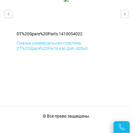
DT%20Spare%20Parts 1410054022
DT%
Смазка универсальная пластика
Сма
DT%20Spare%20Parts аэр ДиК 400мл
DT%
© Все права защищены.