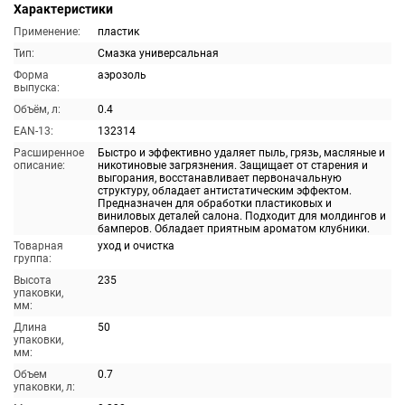
Характеристики
Применение:
пластик
Тип:
Смазка универсальная
Форма
аэрозоль
выпуска:
Объём, л:
0.4
EAN-13:
132314
Расширенное
Быстро и эффективно удаляет пыль, грязь, масляные и
описание:
никотиновые загрязнения. Защищает от старения и
выгорания, восстанавливает первоначальную
структуру, обладает антистатическим эффектом.
Предназначен для обработки пластиковых и
виниловых деталей салона. Подходит для молдингов и
бамперов. Обладает приятным ароматом клубники.
Товарная
уход и очистка
группа:
Высота
235
упаковки,
мм:
Длина
50
упаковки,
мм:
Объем
0.7
упаковки, л: