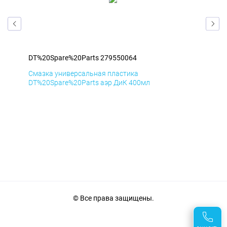
DT%20Spare%20Parts 279550064
DT%
Смазка универсальная пластика
Сма
DT%20Spare%20Parts аэр ДиК 400мл
DT%
© Все права защищены.