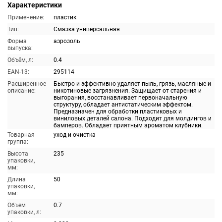
Характеристики
Применение:
пластик
Тип:
Смазка универсальная
Форма
аэрозоль
выпуска:
Объём, л:
0.4
EAN-13:
295114
Расширенное
Быстро и эффективно удаляет пыль, грязь, масляные и
описание:
никотиновые загрязнения. Защищает от старения и
выгорания, восстанавливает первоначальную
структуру, обладает антистатическим эффектом.
Предназначен для обработки пластиковых и
виниловых деталей салона. Подходит для молдингов и
бамперов. Обладает приятным ароматом клубники.
Товарная
уход и очистка
группа:
Высота
235
упаковки,
мм:
Длина
50
упаковки,
мм:
Объем
0.7
упаковки, л: