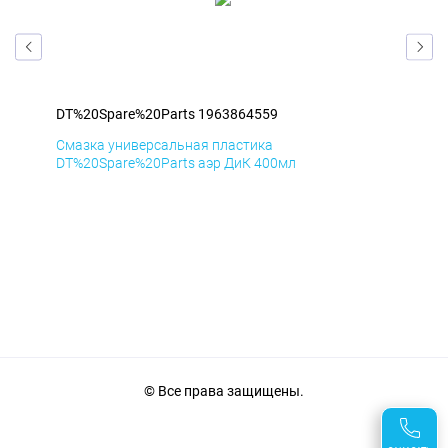
DT%20Spare%20Parts 1963864559
DT%
Смазка универсальная пластика
Сма
DT%20Spare%20Parts аэр ДиК 400мл
DT%
© Все права защищены.