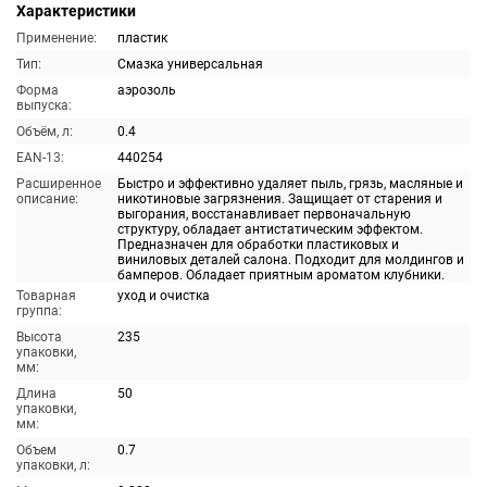
Характеристики
Применение:
пластик
Тип:
Смазка универсальная
Форма
аэрозоль
выпуска:
Объём, л:
0.4
EAN-13:
440254
Расширенное
Быстро и эффективно удаляет пыль, грязь, масляные и
описание:
никотиновые загрязнения. Защищает от старения и
выгорания, восстанавливает первоначальную
структуру, обладает антистатическим эффектом.
Предназначен для обработки пластиковых и
виниловых деталей салона. Подходит для молдингов и
бамперов. Обладает приятным ароматом клубники.
Товарная
уход и очистка
группа:
Высота
235
упаковки,
мм:
Длина
50
упаковки,
мм:
Объем
0.7
упаковки, л: