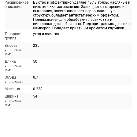
Расширенное
Быстро и эффективно удаляет пыль, грязь, масляные и
описание:
никотиновые загрязнения. Защищает от старения и
выгорания, восстанавливает первоначальную
структуру, обладает антистатическим эффектом.
Предназначен для обработки пластиковых и
виниловых деталей салона. Подходит для молдингов и
бамперов. Обладает приятным ароматом клубники.
Товарная
уход и очистка
группа:
Высота
235
упаковки,
мм:
Длина
50
упаковки,
мм:
Объем
0.7
упаковки, л:
Масса, кг:
0.238
Ширина
54
упаковки,
мм: