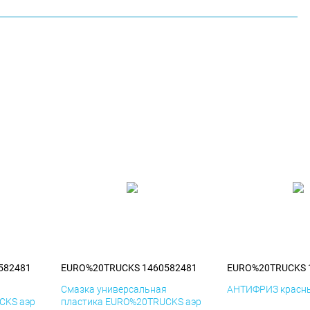
582481
EURO%20TRUCKS 1460582481
EURO%20TRUCKS 
я
Смазка универсальная
АНТИФРИЗ красны
CKS аэр
пластика EURO%20TRUCKS аэр