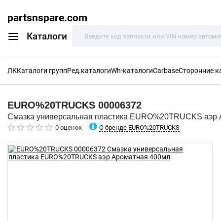
partsnspare.com
Каталоги
ЛК
Каталоги групп
Ред.каталоги
Wh-каталоги
Carbase
Сторонние к
EURO%20TRUCKS
00006372
Смазка универсальная пластика EURO%20TRUCKS аэр 
О бренде EURO%20TRUCKS
0 оценок