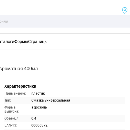
аталоги
Формы
Страницы
Ароматная 400мл
Характеристики
Применение:
пластик
Тип:
Смазка универсальная
Форма
аэрозоль
выпуска:
Объём, л:
0.4
EAN-13:
00006372