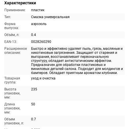
Характеристики
Применение:
пластик
Тип:
Смазка универсальная
Форма
аэрозоль
выпуска:
Объём, л:
0.4
EAN-13:
0028260290
Расширенное
Быстро и эффективно удаляет пыль, грязь, масляные и
описание:
никотиновые загрязнения. Защищает от старения и
выгорания, восстанавливает первоначальную
структуру, обладает антистатическим эффектом.
Предназначен для обработки пластиковых и
виниловых деталей салона. Подходит для молдингов и
бамперов. Обладает приятным ароматом клубники.
Товарная
уход и очистка
группа:
Высота
235
упаковки,
мм:
Длина
50
упаковки,
мм:
Объем
0.7
упаковки, л: