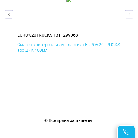
EURO%20TRUCKS 1311299068
EU
CKS
Смазка универсальная пластика EURO%20TRUCKS
Сма
аэр ДиК 400мл
аэр
© Все права защищены.