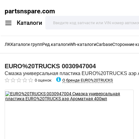
partsnspare.com
Каталоги
ЛК
Каталоги групп
Ред.каталоги
Wh-каталоги
Carbase
Сторонние к
EURO%20TRUCKS
0030947004
Смазка универсальная пластика EURO%20TRUCKS аэр 
О бренде EURO%20TRUCKS
0 оценок