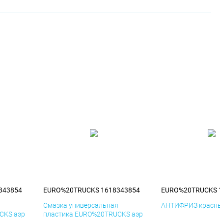
343854
EURO%20TRUCKS 1618343854
EURO%20TRUCKS 
я
Смазка универсальная
АНТИФРИЗ красны
CKS аэр
пластика EURO%20TRUCKS аэр