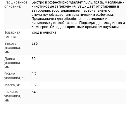
Расширенное
Быстро и эффективно удаляет пыль, грязь, масляные и
описание:
никотиновые загрязнения. Защищает от старения и
выгорания, восстанавливает первоначальную
структуру, обладает антистатическим эффектом.
Предназначен для обработки пластиковых и
виниловых деталей салона. Подходит для молдингов и
бамперов. Обладает приятным ароматом клубники.
Товарная
уход и очистка
группа:
Высота
235
упаковки,
мм:
Длина
50
упаковки,
мм:
Объем
0.7
упаковки, л:
Масса, кг:
0.238
Ширина
54
упаковки,
мм: