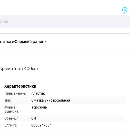
аталоги
Формы
Страницы
Ароматная 400мл
Характеристики
Применение:
пластик
Тип:
Смазка универсальная
Форма
аэрозоль
выпуска:
Объём, л:
0.4
EAN-13:
0030947004