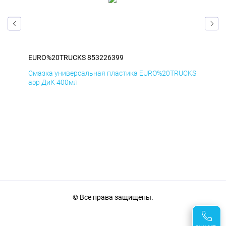
EURO%20TRUCKS 853226399
EU
CKS
Смазка универсальная пластика EURO%20TRUCKS
Сма
аэр ДиК 400мл
аэр
© Все права защищены.