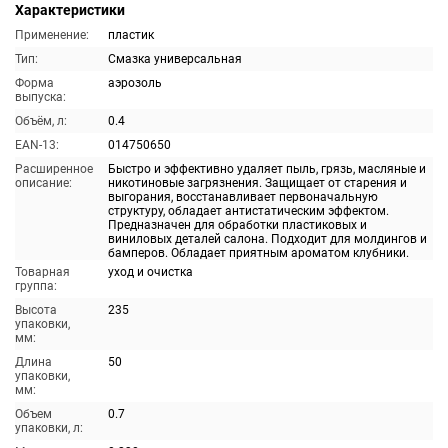
Характеристики
Применение:
пластик
Тип:
Смазка универсальная
Форма
аэрозоль
выпуска:
Объём, л:
0.4
EAN-13:
014750650
Расширенное
Быстро и эффективно удаляет пыль, грязь, масляные и
описание:
никотиновые загрязнения. Защищает от старения и
выгорания, восстанавливает первоначальную
структуру, обладает антистатическим эффектом.
Предназначен для обработки пластиковых и
виниловых деталей салона. Подходит для молдингов и
бамперов. Обладает приятным ароматом клубники.
Товарная
уход и очистка
группа:
Высота
235
упаковки,
мм:
Длина
50
упаковки,
мм:
Объем
0.7
упаковки, л: