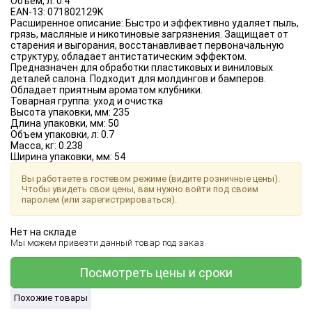
Объём, л:
0.4
EAN-13:
071802129K
Расширенное описание:
Быстро и эффективно удаляет пыль,
грязь, масляные и никотиновые загрязнения. Защищает от
старения и выгорания, восстанавливает первоначальную
структуру, обладает антистатическим эффектом.
Предназначен для обработки пластиковых и виниловых
деталей салона. Подходит для молдингов и бамперов.
Обладает приятным ароматом клубники.
Товарная группа:
уход и очистка
Высота упаковки, мм:
235
Длина упаковки, мм:
50
Объем упаковки, л:
0.7
Масса, кг:
0.238
Ширина упаковки, мм:
54
Вы работаете в гостевом режиме (видите розничные цены).
Чтобы увидеть свои цены, вам нужно войти под своим
паролем (или зарегистрироваться).
Нет на складе
Мы можем привезти данный товар под заказ.
Посмотреть цены и сроки
Похожие товары