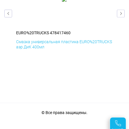
EURO%20TRUCKS 478417460
EU
CKS
Смазка универсальная пластика EURO%20TRUCKS
Сма
аэр ДиК 400мл
аэр
© Все права защищены.