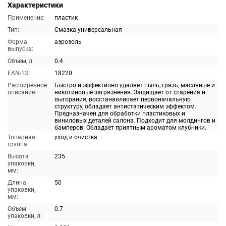
Характеристики
Применение:
пластик
Тип:
Смазка универсальная
Форма
аэрозоль
выпуска:
Объём, л:
0.4
EAN-13:
18220
Расширенное
Быстро и эффективно удаляет пыль, грязь, масляные и
описание:
никотиновые загрязнения. Защищает от старения и
выгорания, восстанавливает первоначальную
структуру, обладает антистатическим эффектом.
Предназначен для обработки пластиковых и
виниловых деталей салона. Подходит для молдингов и
бамперов. Обладает приятным ароматом клубники.
Товарная
уход и очистка
группа:
Высота
235
упаковки,
мм:
Длина
50
упаковки,
мм:
Объем
0.7
упаковки, л: