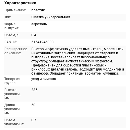
Характеристики
Применение:
пластик
Тип:
Смазка универсальная
Форма
аэрозоль
выпуска:
Объём, л:
0.4
EAN-13:
51541246003
Расширенное
Быстро и эффективно удаляет пыль, грязь, масляные и
описание:
никотиновые загрязнения. Защищает от старения и
выгорания, восстанавливает первоначальную
структуру, обладает антистатическим эффектом.
Предназначен для обработки пластиковых и
виниловых деталей салона. Подходит для молдингов и
бамперов. Обладает приятным ароматом клубники.
Товарная
уход и очистка
группа:
Высота
235
упаковки,
мм:
Длина
50
упаковки,
мм:
Объем
0.7
упаковки, л: