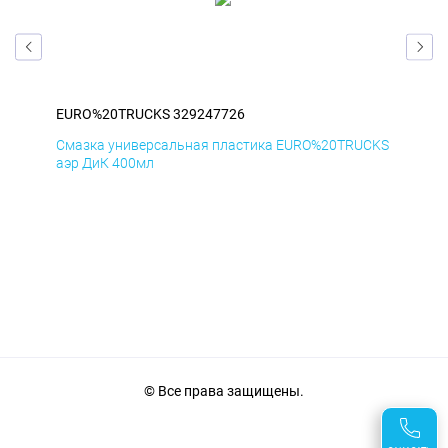
EURO%20TRUCKS 329247726
EU
CKS
Смазка универсальная пластика EURO%20TRUCKS
Сма
аэр ДиК 400мл
аэр
© Все права защищены.