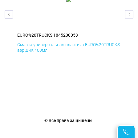
EURO%20TRUCKS 1845200053
EU
CKS
Смазка универсальная пластика EURO%20TRUCKS
Сма
аэр ДиК 400мл
аэр
© Все права защищены.