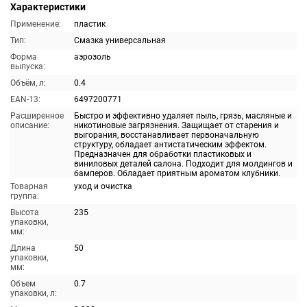
Характеристики
Применение:
пластик
Тип:
Смазка универсальная
Форма
аэрозоль
выпуска:
Объём, л:
0.4
EAN-13:
6497200771
Расширенное
Быстро и эффективно удаляет пыль, грязь, масляные и
описание:
никотиновые загрязнения. Защищает от старения и
выгорания, восстанавливает первоначальную
структуру, обладает антистатическим эффектом.
Предназначен для обработки пластиковых и
виниловых деталей салона. Подходит для молдингов и
бамперов. Обладает приятным ароматом клубники.
Товарная
уход и очистка
группа:
Высота
235
упаковки,
мм:
Длина
50
упаковки,
мм:
Объем
0.7
упаковки, л: