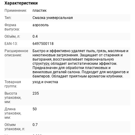
Характеристики
Применение:
пластик
Тип:
Смазка универсальная
Форма
аэрозоль
выпуска:
Объём, л:
0.4
EAN-13:
6497500118
Расширенное
Быстро и эффективно удаляет пыль, грязь, масляные и
описание:
никотиновые загрязнения. Защищает от старения и
выгорания, восстанавливает первоначальную
структуру, обладает антистатическим эффектом.
Предназначен для обработки пластиковых и
виниловых деталей салона. Подходит для молдингов и
бамперов. Обладает приятным ароматом клубники.
Товарная
уход и очистка
группа:
Высота
235
упаковки,
мм:
Длина
50
упаковки,
мм:
Объем
0.7
упаковки, л: