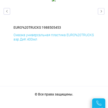
EURO%20TRUCKS 1988505453
EU
CKS
Смазка универсальная пластика EURO%20TRUCKS
Сма
аэр ДиК 400мл
аэр
© Все права защищены.