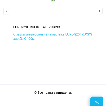
EURO%20TRUCKS 1418720699
EU
CKS
Смазка универсальная пластика EURO%20TRUCKS
Сма
аэр ДиК 400мл
аэр
© Все права защищены.