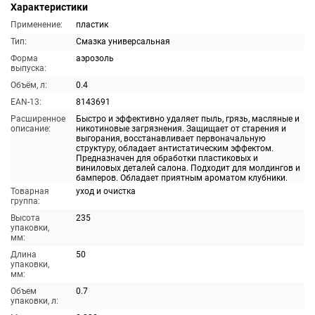
Характеристики
Применение:
пластик
Тип:
Смазка универсальная
Форма
аэрозоль
выпуска:
Объём, л:
0.4
EAN-13:
8143691
Расширенное
Быстро и эффективно удаляет пыль, грязь, масляные и
описание:
никотиновые загрязнения. Защищает от старения и
выгорания, восстанавливает первоначальную
структуру, обладает антистатическим эффектом.
Предназначен для обработки пластиковых и
виниловых деталей салона. Подходит для молдингов и
бамперов. Обладает приятным ароматом клубники.
Товарная
уход и очистка
группа:
Высота
235
упаковки,
мм:
Длина
50
упаковки,
мм:
Объем
0.7
упаковки, л: