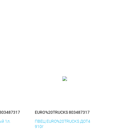
803487317
EURO%20TRUCKS 803487317
й 1л.
ПВЕЦ EURO%20TRUCKS ДОТ4
910г