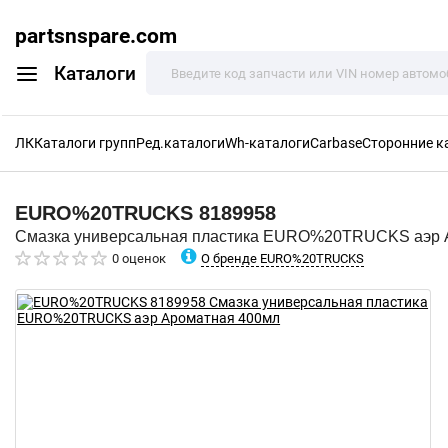
partsnspare.com
Каталоги
ЛК
Каталоги групп
Ред.каталоги
Wh-каталоги
Carbase
Сторонние к
EURO%20TRUCKS
8189958
Смазка универсальная пластика EURO%20TRUCKS аэр 
О бренде EURO%20TRUCKS
0 оценок