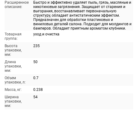
Расширенное
Быстро и эффективно удаляет пыль, грязь, масляные и
описание:
никотиновые загрязнения. Защищает от старения и
выгорания, восстанавливает первоначальную
структуру, обладает антистатическим эффектом.
Предназначен для обработки пластиковых и
виниловых деталей салона. Подходит для молдингов и
бамперов. Обладает приятным ароматом клубники.
Товарная
уход и очистка
группа:
Высота
235
упаковки,
мм:
Длина
50
упаковки,
мм:
Объем
0.7
упаковки, л:
Масса, кг:
0.238
Ширина
54
упаковки,
мм: