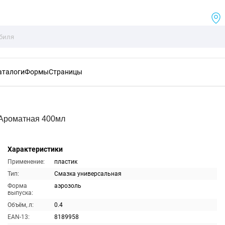
аталоги
Формы
Страницы
Ароматная 400мл
Характеристики
Применение:
пластик
Тип:
Смазка универсальная
Форма
аэрозоль
выпуска:
Объём, л:
0.4
EAN-13:
8189958