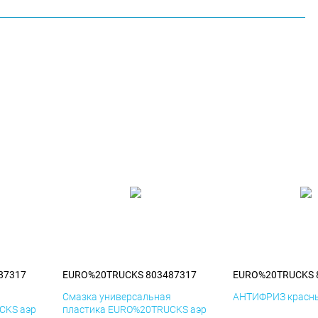
87317
EURO%20TRUCKS 803487317
EURO%20TRUCKS 
я
Смазка универсальная
АНТИФРИЗ красны
CKS аэр
пластика EURO%20TRUCKS аэр