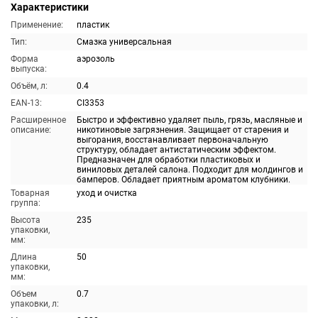
Характеристики
Применение:
пластик
Тип:
Смазка универсальная
Форма
аэрозоль
выпуска:
Объём, л:
0.4
EAN-13:
CI3353
Расширенное
Быстро и эффективно удаляет пыль, грязь, масляные и
описание:
никотиновые загрязнения. Защищает от старения и
выгорания, восстанавливает первоначальную
структуру, обладает антистатическим эффектом.
Предназначен для обработки пластиковых и
виниловых деталей салона. Подходит для молдингов и
бамперов. Обладает приятным ароматом клубники.
Товарная
уход и очистка
группа:
Высота
235
упаковки,
мм:
Длина
50
упаковки,
мм:
Объем
0.7
упаковки, л: