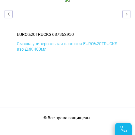
EURO%20TRUCKS 687362950
EU
CKS
Смазка универсальная пластика EURO%20TRUCKS
Сма
аэр ДиК 400мл
аэр
© Все права защищены.