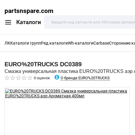
partsnspare.com
Каталоги
ЛК
Каталоги групп
Ред.каталоги
Wh-каталоги
Carbase
Сторонние к
EURO%20TRUCKS
DC0389
Смазка универсальная пластика EURO%20TRUCKS аэр 
О бренде EURO%20TRUCKS
0 оценок