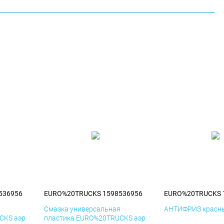
536956
EURO%20TRUCKS 1598536956
EURO%20TRUCKS 
я
Смазка универсальная
АНТИФРИЗ красны
CKS аэр
пластика EURO%20TRUCKS аэр