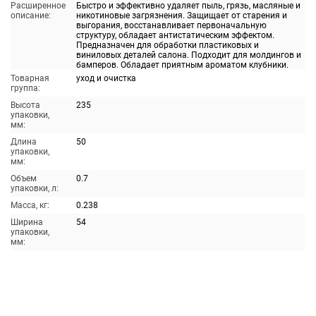
Расширенное
Быстро и эффективно удаляет пыль, грязь, масляные и
описание:
никотиновые загрязнения. Защищает от старения и
выгорания, восстанавливает первоначальную
структуру, обладает антистатическим эффектом.
Предназначен для обработки пластиковых и
виниловых деталей салона. Подходит для молдингов и
бамперов. Обладает приятным ароматом клубники.
Товарная
уход и очистка
группа:
Высота
235
упаковки,
мм:
Длина
50
упаковки,
мм:
Объем
0.7
упаковки, л:
Масса, кг:
0.238
Ширина
54
упаковки,
мм: