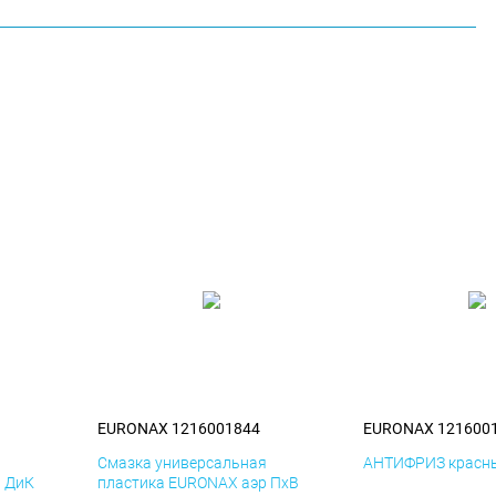
EURONAX 1216001844
EURONAX 121600
я
Смазка универсальная
АНТИФРИЗ красны
р ДиК
пластика EURONAX аэр ПхВ