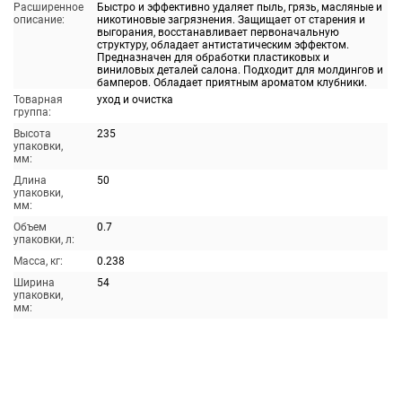
Расширенное
Быстро и эффективно удаляет пыль, грязь, масляные и
описание:
никотиновые загрязнения. Защищает от старения и
выгорания, восстанавливает первоначальную
структуру, обладает антистатическим эффектом.
Предназначен для обработки пластиковых и
виниловых деталей салона. Подходит для молдингов и
бамперов. Обладает приятным ароматом клубники.
Товарная
уход и очистка
группа:
Высота
235
упаковки,
мм:
Длина
50
упаковки,
мм:
Объем
0.7
упаковки, л:
Масса, кг:
0.238
Ширина
54
упаковки,
мм: