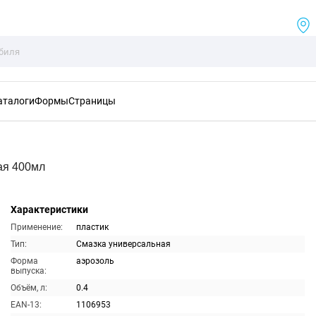
аталоги
Формы
Страницы
ая 400мл
Характеристики
Применение:
пластик
Тип:
Смазка универсальная
Форма
аэрозоль
выпуска:
Объём, л:
0.4
EAN-13:
1106953