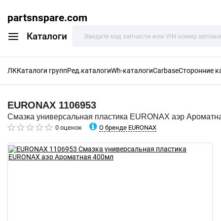
partsnspare.com
Каталоги
ЛК
Каталоги групп
Ред.каталоги
Wh-каталоги
Carbase
Сторонние к
EURONAX
1106953
Смазка универсальная пластика EURONAX аэр Ароматн
О бренде EURONAX
0 оценок