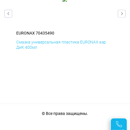
EURONAX 70435490
EU
Смазка универсальная пластика EURONAX аэр
Сма
ДиК 400мл
ПхВ
© Все права защищены.