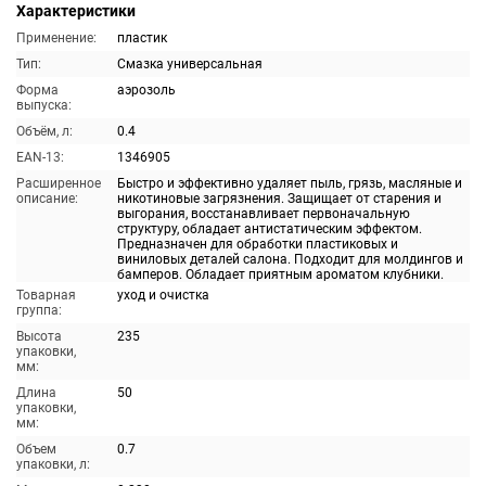
Характеристики
Применение:
пластик
Тип:
Смазка универсальная
Форма
аэрозоль
выпуска:
Объём, л:
0.4
EAN-13:
1346905
Расширенное
Быстро и эффективно удаляет пыль, грязь, масляные и
описание:
никотиновые загрязнения. Защищает от старения и
выгорания, восстанавливает первоначальную
структуру, обладает антистатическим эффектом.
Предназначен для обработки пластиковых и
виниловых деталей салона. Подходит для молдингов и
бамперов. Обладает приятным ароматом клубники.
Товарная
уход и очистка
группа:
Высота
235
упаковки,
мм:
Длина
50
упаковки,
мм:
Объем
0.7
упаковки, л: