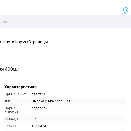
аталоги
Формы
Страницы
ая 400мл
Характеристики
Применение:
пластик
Тип:
Смазка универсальная
Форма
аэрозоль
выпуска:
Объём, л:
0.4
EAN-13:
1355979