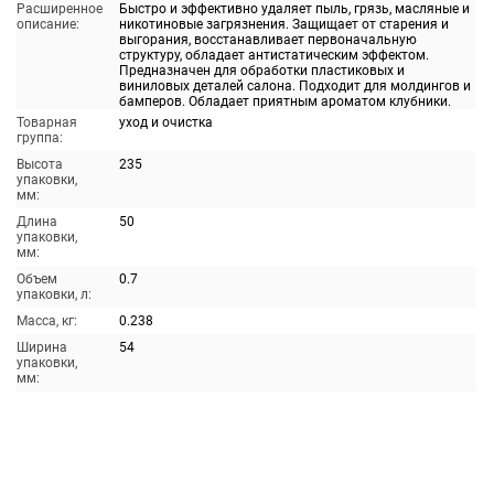
Расширенное
Быстро и эффективно удаляет пыль, грязь, масляные и
описание:
никотиновые загрязнения. Защищает от старения и
выгорания, восстанавливает первоначальную
структуру, обладает антистатическим эффектом.
Предназначен для обработки пластиковых и
виниловых деталей салона. Подходит для молдингов и
бамперов. Обладает приятным ароматом клубники.
Товарная
уход и очистка
группа:
Высота
235
упаковки,
мм:
Длина
50
упаковки,
мм:
Объем
0.7
упаковки, л:
Масса, кг:
0.238
Ширина
54
упаковки,
мм: