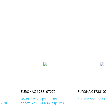
EURONAX 1733107279
EURONAX 173310
я
Смазка универсальная
АНТИФРИЗ красны
р ДиК
пластика EURONAX аэр ПхВ