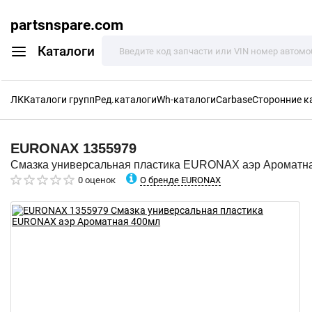
partsnspare.com
Каталоги
ЛК
Каталоги групп
Ред.каталоги
Wh-каталоги
Carbase
Сторонние к
EURONAX
1355979
Смазка универсальная пластика EURONAX аэр Ароматн
О бренде EURONAX
0 оценок