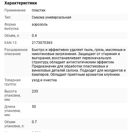
Характеристики
Применение:
пластик
Тип:
Смазка универсальная
Форма
аэрозоль
выпуска:
Объём, л:
0.4
EAN-13:
2173070365
Расширенное
Быстро и эффективно удаляет пыль, грязь, масляные и
описание:
никотиновые загрязнения. Защищает от старения и
выгорания, восстанавливает первоначальную
структуру, обладает антистатическим эффектом.
Предназначен для обработки пластиковых и
виниловых деталей салона. Подходит для молдингов и
бамперов. Обладает приятным ароматом клубники.
Товарная
уход и очистка
группа:
Высота
235
упаковки,
мм:
Длина
50
упаковки,
мм:
Объем
0.7
упаковки, л: