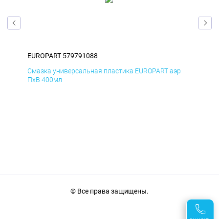
EUROPART 579791088
EUR
р
Смазка универсальная пластика EUROPART аэр
АНТ
ПхВ 400мл
© Все права защищены.