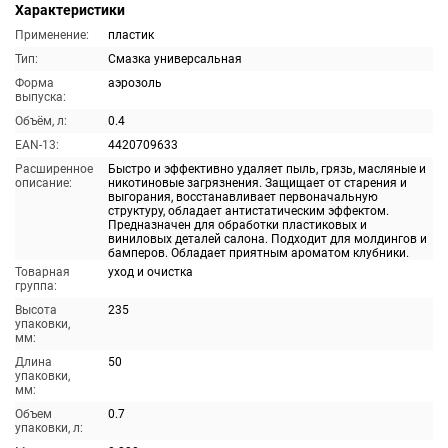
Характеристики
Применение:
пластик
Тип:
Смазка универсальная
Форма
аэрозоль
выпуска:
Объём, л:
0.4
EAN-13:
4420709633
Расширенное
Быстро и эффективно удаляет пыль, грязь, масляные и
описание:
никотиновые загрязнения. Защищает от старения и
выгорания, восстанавливает первоначальную
структуру, обладает антистатическим эффектом.
Предназначен для обработки пластиковых и
виниловых деталей салона. Подходит для молдингов и
бамперов. Обладает приятным ароматом клубники.
Товарная
уход и очистка
группа:
Высота
235
упаковки,
мм:
Длина
50
упаковки,
мм:
Объем
0.7
упаковки, л: