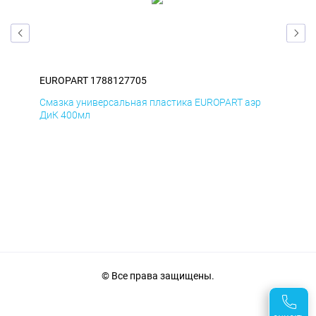
EUROPART 1788127705
EUR
р
Смазка универсальная пластика EUROPART аэр
Сма
ДиК 400мл
ПхВ
© Все права защищены.