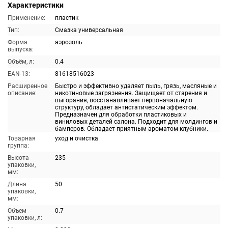
Характеристики
Применение:
пластик
Тип:
Смазка универсальная
Форма
аэрозоль
выпуска:
Объём, л:
0.4
EAN-13:
81618516023
Расширенное
Быстро и эффективно удаляет пыль, грязь, масляные и
описание:
никотиновые загрязнения. Защищает от старения и
выгорания, восстанавливает первоначальную
структуру, обладает антистатическим эффектом.
Предназначен для обработки пластиковых и
виниловых деталей салона. Подходит для молдингов и
бамперов. Обладает приятным ароматом клубники.
Товарная
уход и очистка
группа:
Высота
235
упаковки,
мм:
Длина
50
упаковки,
мм:
Объем
0.7
упаковки, л: