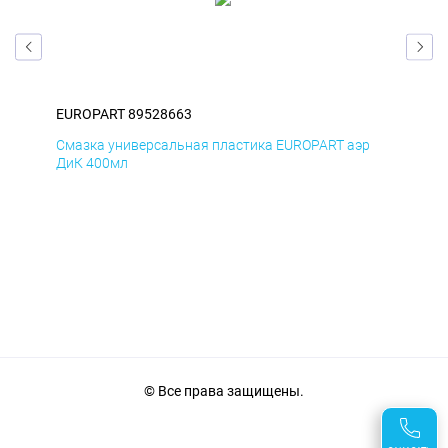
EUROPART 89528663
EUR
р
Смазка универсальная пластика EUROPART аэр
Сма
ДиК 400мл
ПхВ
© Все права защищены.