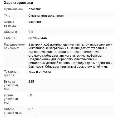
Характеристики
Применение:
пластик
Тип:
Смазка универсальная
Форма
аэрозоль
выпуска:
Объём, л:
0.4
EAN-13:
0079978446
Расширенное
Быстро и эффективно удаляет пыль, грязь, масляные и
описание:
никотиновые загрязнения. Защищает от старения и
выгорания, восстанавливает первоначальную
структуру, обладает антистатическим эффектом.
Предназначен для обработки пластиковых и
виниловых деталей салона. Подходит для молдингов и
бамперов. Обладает приятным ароматом клубники.
Товарная
уход и очистка
группа:
Высота
235
упаковки,
мм:
Длина
50
упаковки,
мм:
Объем
0.7
упаковки, л: