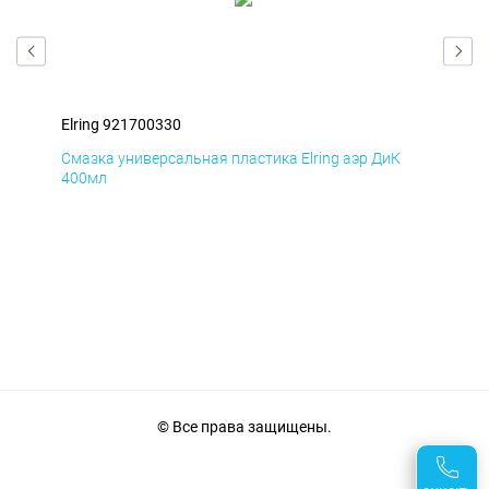
Elring 921700330
Elr
Д
Смазка универсальная пластика Elring аэр ДиК
Сма
400мл
40
© Все права защищены.