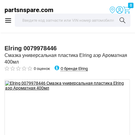
0
partsnspare.com
Elring
0079978446
Смазка универсальная пластика Elring аэр Ароматная
400мл
О бренде Elring
0 оценок