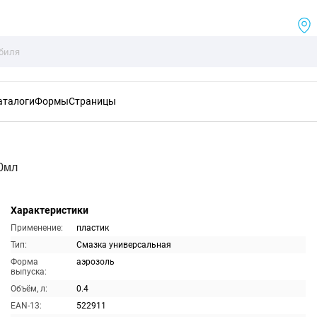
аталоги
Формы
Страницы
00мл
Характеристики
Применение:
пластик
Тип:
Смазка универсальная
Форма
аэрозоль
выпуска:
Объём, л:
0.4
EAN-13:
522911