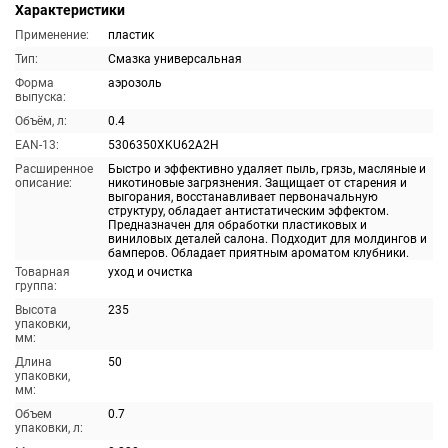
Характеристики
Применение:
пластик
Тип:
Смазка универсальная
Форма
аэрозоль
выпуска:
Объём, л:
0.4
EAN-13:
5306350XKU62A2H
Расширенное
Быстро и эффективно удаляет пыль, грязь, масляные и
описание:
никотиновые загрязнения. Защищает от старения и
выгорания, восстанавливает первоначальную
структуру, обладает антистатическим эффектом.
Предназначен для обработки пластиковых и
виниловых деталей салона. Подходит для молдингов и
бамперов. Обладает приятным ароматом клубники.
Товарная
уход и очистка
группа:
Высота
235
упаковки,
мм:
Длина
50
упаковки,
мм:
Объем
0.7
упаковки, л: