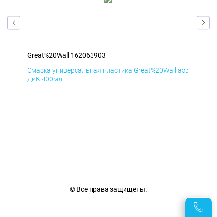
Great%20Wall 162063903
Gre
 аэр
Смазка универсальная пластика Great%20Wall аэр
Сма
ДиК 400мл
ПхВ
© Все права защищены.