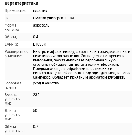
Характеристики
Применение:
пластик
Тип:
Смазка универсальная
Форма
аэрозоль
выпуска:
Объём, л:
0.4
EAN-13:
E1030K
Расширенное
Быстро и эффективно удаляет пыль, грязь, масляные и
описание:
никотиновые загрязнения. Защищает от старения и
выгорания, восстанавливает первоначальную
структуру, обладает антистатическим эффектом.
Предназначен для обработки пластиковых и
виниловых деталей салона. Подходит для молдингов и
бамперов. Обладает приятным ароматом клубники.
Товарная
уход и очистка
группа:
Высота
235
упаковки,
мм:
Длина
50
упаковки,
мм:
Объем
0.7
упаковки, л: