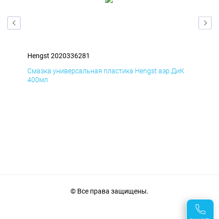
Hengst 2020336281
Hen
мД
Смазка универсальная пластика Hengst аэр ДиК
Сма
400мл
40
© Все права защищены.