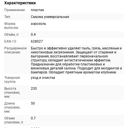
Характеристики
Применение:
пластик
Тип:
Смазка универсальная
Форма
аэрозоль
выпуска:
Объём, л:
0.4
EAN-13:
628027
Расширенное
Быстро и эффективно удаляет пыль, грязь, масляные и
описание:
никотиновые загрязнения. Защищает от старения и
выгорания, восстанавливает первоначальную
структуру, обладает антистатическим эффектом.
Предназначен для обработки пластиковых и
виниловых деталей салона. Подходит для молдингов и
бамперов. Обладает приятным ароматом клубники.
Товарная
уход и очистка
группа:
Высота
235
упаковки,
мм:
Длина
50
упаковки,
мм:
Объем
0.7
упаковки, л: