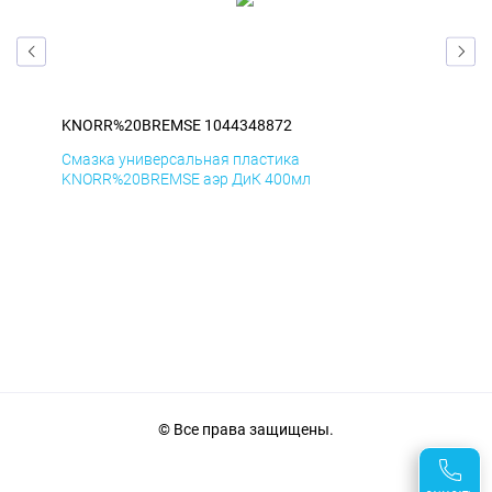
KNORR%20BREMSE 1044348872
KN
Смазка универсальная пластика
Сма
KNORR%20BREMSE аэр ДиК 400мл
KN
© Все права защищены.