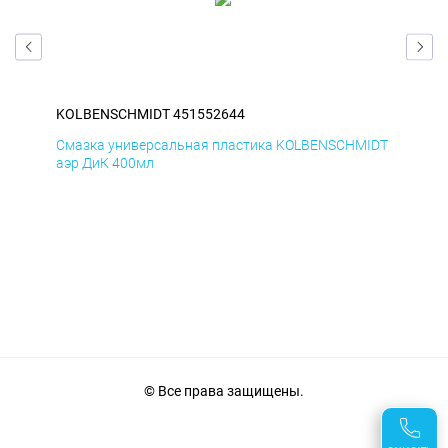
KOLBENSCHMIDT 451552644
KO
IDT
Смазка универсальная пластика KOLBENSCHMIDT
Сма
аэр ДиК 400мл
аэр
© Все права защищены.