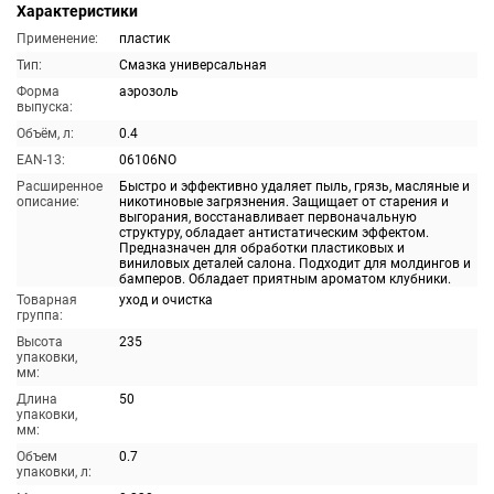
Характеристики
Применение:
пластик
Тип:
Смазка универсальная
Форма
аэрозоль
выпуска:
Объём, л:
0.4
EAN-13:
06106NO
Расширенное
Быстро и эффективно удаляет пыль, грязь, масляные и
описание:
никотиновые загрязнения. Защищает от старения и
выгорания, восстанавливает первоначальную
структуру, обладает антистатическим эффектом.
Предназначен для обработки пластиковых и
виниловых деталей салона. Подходит для молдингов и
бамперов. Обладает приятным ароматом клубники.
Товарная
уход и очистка
группа:
Высота
235
упаковки,
мм:
Длина
50
упаковки,
мм:
Объем
0.7
упаковки, л: