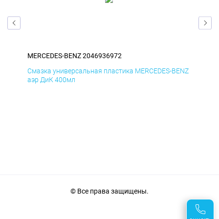
MERCEDES-BENZ 2046936972
ME
ENZ
Смазка универсальная пластика MERCEDES-BENZ
Сма
аэр ДиК 400мл
аэр
© Все права защищены.