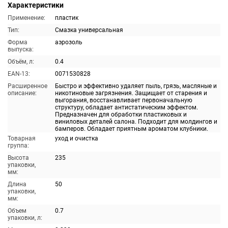
Характеристики
Применение:
пластик
Тип:
Смазка универсальная
Форма
аэрозоль
выпуска:
Объём, л:
0.4
EAN-13:
0071530828
Расширенное
Быстро и эффективно удаляет пыль, грязь, масляные и
описание:
никотиновые загрязнения. Защищает от старения и
выгорания, восстанавливает первоначальную
структуру, обладает антистатическим эффектом.
Предназначен для обработки пластиковых и
виниловых деталей салона. Подходит для молдингов и
бамперов. Обладает приятным ароматом клубники.
Товарная
уход и очистка
группа:
Высота
235
упаковки,
мм:
Длина
50
упаковки,
мм:
Объем
0.7
упаковки, л: