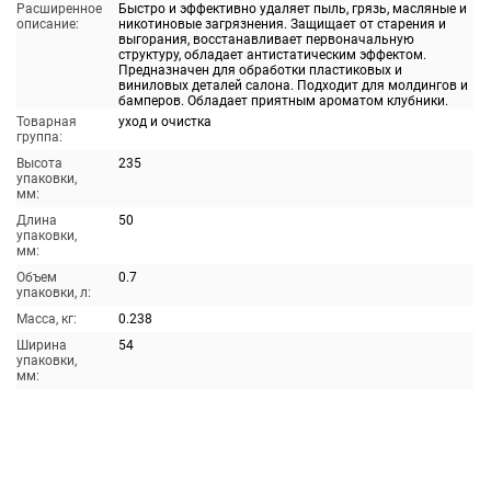
Расширенное
Быстро и эффективно удаляет пыль, грязь, масляные и
описание:
никотиновые загрязнения. Защищает от старения и
выгорания, восстанавливает первоначальную
структуру, обладает антистатическим эффектом.
Предназначен для обработки пластиковых и
виниловых деталей салона. Подходит для молдингов и
бамперов. Обладает приятным ароматом клубники.
Товарная
уход и очистка
группа:
Высота
235
упаковки,
мм:
Длина
50
упаковки,
мм:
Объем
0.7
упаковки, л:
Масса, кг:
0.238
Ширина
54
упаковки,
мм: