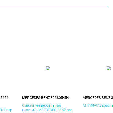
05454
MERCEDES-BENZ 325805454
MERCEDES-BENZ 
я
Смазка универсальная
АНТИФРИЗ красны
ENZ аэр
пластика MERCEDES-BENZ аэр