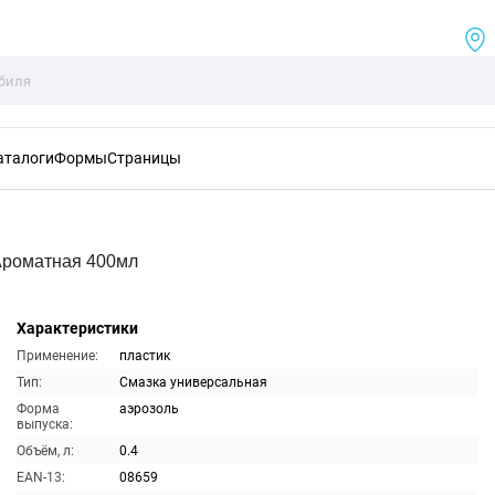
аталоги
Формы
Страницы
Ароматная 400мл
Характеристики
Применение:
пластик
Тип:
Смазка универсальная
Форма
аэрозоль
выпуска:
Объём, л:
0.4
EAN-13:
08659