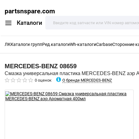
partsnspare.com
Каталоги
ЛК
Каталоги групп
Ред.каталоги
Wh-каталоги
Carbase
Сторонние к
MERCEDES-BENZ
08659
Смазка универсальная пластика MERCEDES-BENZ аэр 
О бренде MERCEDES-BENZ
0 оценок