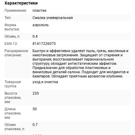
Характеристики
Применение:
пластик
Тип:
Смазка универсальная
Форма
аэрозоль
выпуска:
Объём, л:
0.4
EAN-13:
81417226075
Расширенное
Быстро и эффективно удаляет пыль, грязь, масляные и
описание:
никотиновые загрязнения. Защищает от старения и
выгорания, восстанавливает первоначальную
структуру, обладает антистатическим эффектом.
Предназначен для обработки пластиковых и
виниловых деталей салона. Подходит для молдингов и
бамперов. Обладает приятным ароматом клубники.
Товарная
уход и очистка
группа:
Высота
235
упаковки,
мм:
Длина
50
упаковки,
мм:
Объем
0.7
упаковки, л: