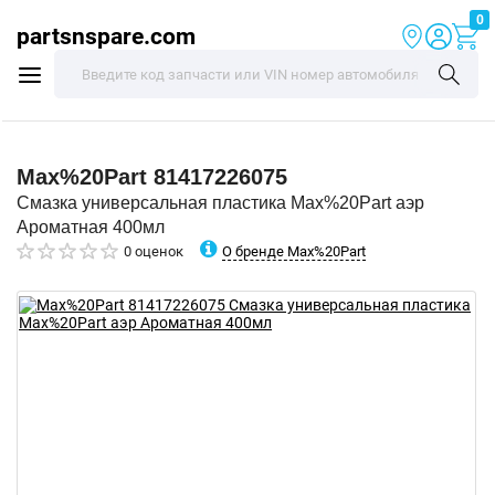
0
partsnspare.com
Max%20Part
81417226075
Смазка универсальная пластика Max%20Part аэр
Ароматная 400мл
О бренде Max%20Part
0 оценок