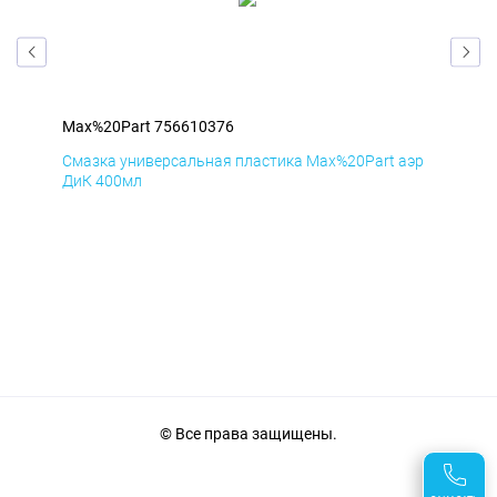
Max%20Part 756610376
Max
эр
Смазка универсальная пластика Max%20Part аэр
Сма
ДиК 400мл
ПхВ
© Все права защищены.