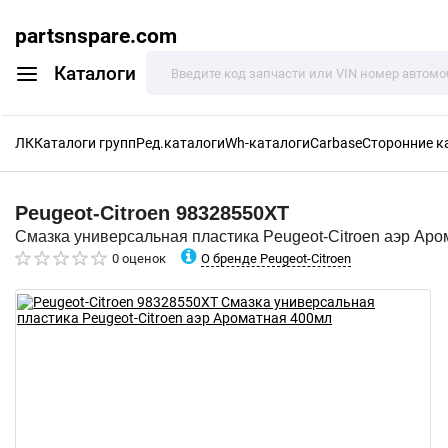
partsnspare.com
Каталоги
ЛК
Каталоги групп
Ред.каталоги
Wh-каталоги
Carbase
Сторонние к
Peugeot-Citroen
98328550XT
Смазка универсальная пластика Peugeot-Citroen аэр Ар
О бренде Peugeot-Citroen
0 оценок