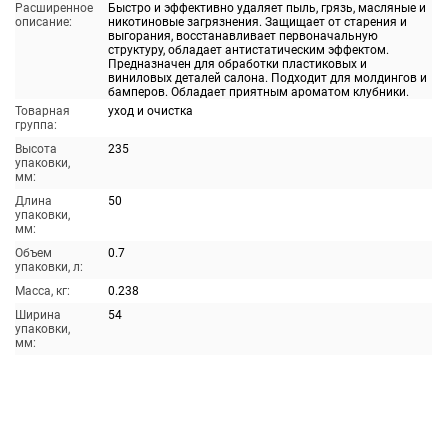
Расширенное
Быстро и эффективно удаляет пыль, грязь, масляные и
описание:
никотиновые загрязнения. Защищает от старения и
выгорания, восстанавливает первоначальную
структуру, обладает антистатическим эффектом.
Предназначен для обработки пластиковых и
виниловых деталей салона. Подходит для молдингов и
бамперов. Обладает приятным ароматом клубники.
Товарная
уход и очистка
группа:
Высота
235
упаковки,
мм:
Длина
50
упаковки,
мм:
Объем
0.7
упаковки, л:
Масса, кг:
0.238
Ширина
54
упаковки,
мм: