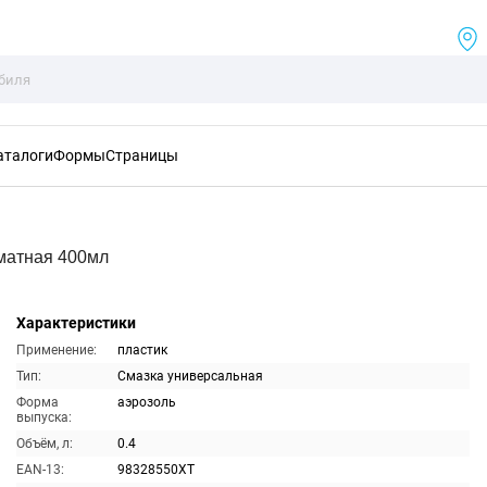
аталоги
Формы
Страницы
оматная 400мл
Характеристики
Применение:
пластик
Тип:
Смазка универсальная
Форма
аэрозоль
выпуска:
Объём, л:
0.4
EAN-13:
98328550XT