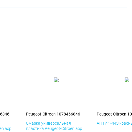
66846
Peugeot-Citroen 1078466846
Peugeot-Citroen 
я
Смазка универсальная
АНТИФРИЗ красны
en аэр
пластика Peugeot-Citroen аэр