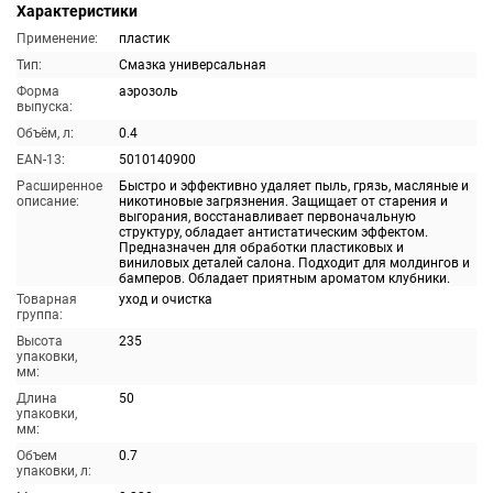
Характеристики
Применение:
пластик
Тип:
Смазка универсальная
Форма
аэрозоль
выпуска:
Объём, л:
0.4
EAN-13:
5010140900
Расширенное
Быстро и эффективно удаляет пыль, грязь, масляные и
описание:
никотиновые загрязнения. Защищает от старения и
выгорания, восстанавливает первоначальную
структуру, обладает антистатическим эффектом.
Предназначен для обработки пластиковых и
виниловых деталей салона. Подходит для молдингов и
бамперов. Обладает приятным ароматом клубники.
Товарная
уход и очистка
группа:
Высота
235
упаковки,
мм:
Длина
50
упаковки,
мм:
Объем
0.7
упаковки, л: