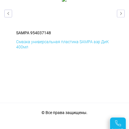
SAMPA 954037148
SA
мД
Смазка универсальная пластика SAMPA аэр ДиК
Сма
400мл
40
© Все права защищены.