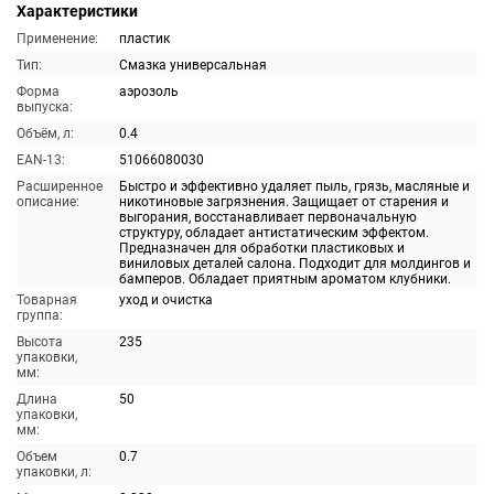
Характеристики
Применение:
пластик
Тип:
Смазка универсальная
Форма
аэрозоль
выпуска:
Объём, л:
0.4
EAN-13:
51066080030
Расширенное
Быстро и эффективно удаляет пыль, грязь, масляные и
описание:
никотиновые загрязнения. Защищает от старения и
выгорания, восстанавливает первоначальную
структуру, обладает антистатическим эффектом.
Предназначен для обработки пластиковых и
виниловых деталей салона. Подходит для молдингов и
бамперов. Обладает приятным ароматом клубники.
Товарная
уход и очистка
группа:
Высота
235
упаковки,
мм:
Длина
50
упаковки,
мм:
Объем
0.7
упаковки, л: