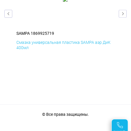
SAMPA 1869925719
SA
мД
Смазка универсальная пластика SAMPA аэр ДиК
Сма
400мл
40
© Все права защищены.