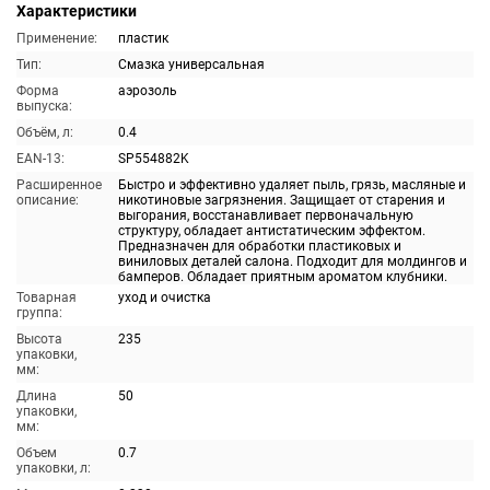
Характеристики
Применение:
пластик
Тип:
Смазка универсальная
Форма
аэрозоль
выпуска:
Объём, л:
0.4
EAN-13:
SP554882K
Расширенное
Быстро и эффективно удаляет пыль, грязь, масляные и
описание:
никотиновые загрязнения. Защищает от старения и
выгорания, восстанавливает первоначальную
структуру, обладает антистатическим эффектом.
Предназначен для обработки пластиковых и
виниловых деталей салона. Подходит для молдингов и
бамперов. Обладает приятным ароматом клубники.
Товарная
уход и очистка
группа:
Высота
235
упаковки,
мм:
Длина
50
упаковки,
мм:
Объем
0.7
упаковки, л: