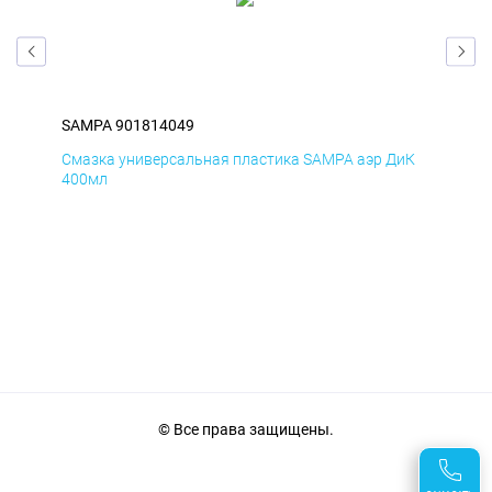
SAMPA 901814049
SA
мД
Смазка универсальная пластика SAMPA аэр ДиК
Сма
400мл
40
© Все права защищены.