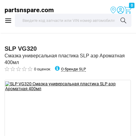
0
partsnspare.com
SLP
VG320
Смазка универсальная пластика SLP аэр Ароматная
400мл
О бренде SLP
0 оценок