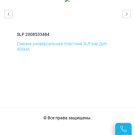
SLP 2008533484
SLP
Смазка универсальная пластика SLP аэр ДиК
Сма
400мл
40
© Все права защищены.