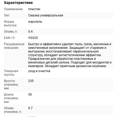
Характеристики
Применение:
пластик
Тип:
Смазка универсальная
Форма
аэрозоль
выпуска:
Объём, л:
0.4
EAN-13:
VG320
Расширенное
Быстро и эффективно удаляет пыль, грязь, масляные и
описание:
никотиновые загрязнения. Защищает от старения и
выгорания, восстанавливает первоначальную
структуру, обладает антистатическим эффектом.
Предназначен для обработки пластиковых и
виниловых деталей салона. Подходит для молдингов и
бамперов. Обладает приятным ароматом клубники.
Товарная
уход и очистка
группа:
Высота
235
упаковки,
мм:
Длина
50
упаковки,
мм:
Объем
0.7
упаковки, л: