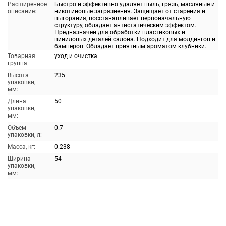
Расширенное
Быстро и эффективно удаляет пыль, грязь, масляные и
описание:
никотиновые загрязнения. Защищает от старения и
выгорания, восстанавливает первоначальную
структуру, обладает антистатическим эффектом.
Предназначен для обработки пластиковых и
виниловых деталей салона. Подходит для молдингов и
бамперов. Обладает приятным ароматом клубники.
Товарная
уход и очистка
группа:
Высота
235
упаковки,
мм:
Длина
50
упаковки,
мм:
Объем
0.7
упаковки, л:
Масса, кг:
0.238
Ширина
54
упаковки,
мм: