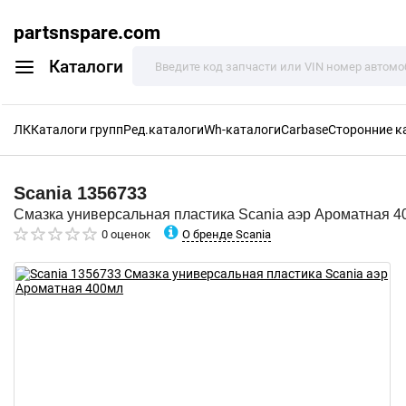
partsnspare.com
Каталоги
ЛК
Каталоги групп
Ред.каталоги
Wh-каталоги
Carbase
Сторонние к
Scania
1356733
Смазка универсальная пластика Scania аэр Ароматная 4
О бренде Scania
0 оценок