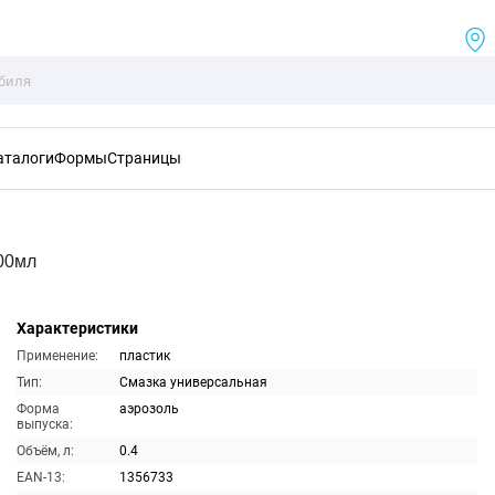
аталоги
Формы
Страницы
00мл
Характеристики
Применение:
пластик
Тип:
Смазка универсальная
Форма
аэрозоль
выпуска:
Объём, л:
0.4
EAN-13:
1356733