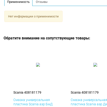
Применимость
Отзывы
Нет информации о применимости
Обратите внимание на сопутствующие товары:
Scania 408181179
Scania 408181179
Смазка универсальная
Смазка универсальна
пластика Scania аэр БмД
пластика Scania аэр Д