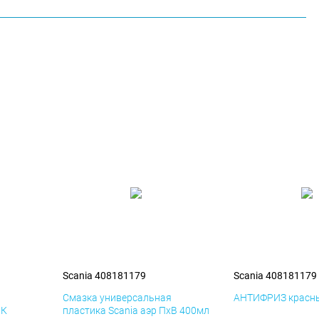
Scania 408181179
Scania 408181179
я
Смазка универсальная
АНТИФРИЗ красны
иК
пластика Scania аэр ПхВ 400мл