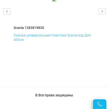
Scania 1283819830
Sca
мД
Смазка универсальная пластика Scania аэр ДиК
Сма
400мл
40
© Все права защищены.