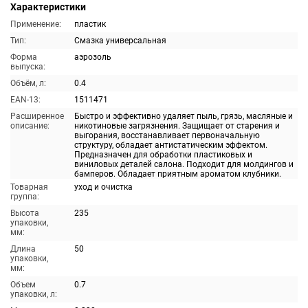
Характеристики
Применение:
пластик
Тип:
Смазка универсальная
Форма
аэрозоль
выпуска:
Объём, л:
0.4
EAN-13:
1511471
Расширенное
Быстро и эффективно удаляет пыль, грязь, масляные и
описание:
никотиновые загрязнения. Защищает от старения и
выгорания, восстанавливает первоначальную
структуру, обладает антистатическим эффектом.
Предназначен для обработки пластиковых и
виниловых деталей салона. Подходит для молдингов и
бамперов. Обладает приятным ароматом клубники.
Товарная
уход и очистка
группа:
Высота
235
упаковки,
мм:
Длина
50
упаковки,
мм:
Объем
0.7
упаковки, л: