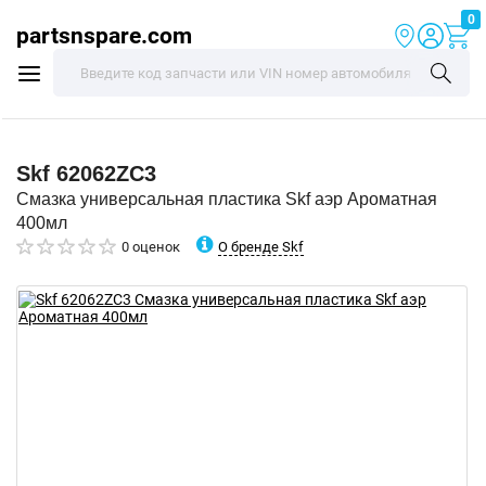
0
partsnspare.com
Skf
62062ZC3
Смазка универсальная пластика Skf аэр Ароматная
400мл
О бренде Skf
0 оценок