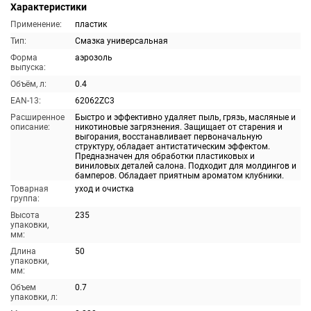
Характеристики
Применение:
пластик
Тип:
Смазка универсальная
Форма
аэрозоль
выпуска:
Объём, л:
0.4
EAN-13:
62062ZC3
Расширенное
Быстро и эффективно удаляет пыль, грязь, масляные и
описание:
никотиновые загрязнения. Защищает от старения и
выгорания, восстанавливает первоначальную
структуру, обладает антистатическим эффектом.
Предназначен для обработки пластиковых и
виниловых деталей салона. Подходит для молдингов и
бамперов. Обладает приятным ароматом клубники.
Товарная
уход и очистка
группа:
Высота
235
упаковки,
мм:
Длина
50
упаковки,
мм:
Объем
0.7
упаковки, л: