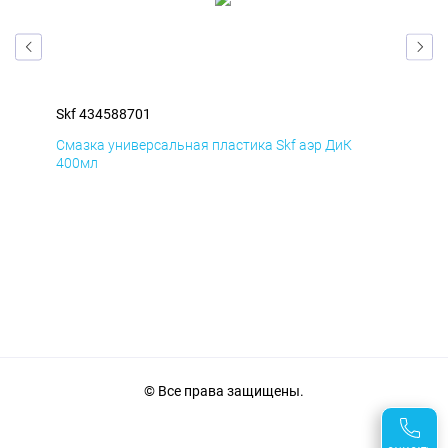
Skf 434588701
Skf
Смазка универсальная пластика Skf аэр ДиК
Сма
400мл
40
© Все права защищены.