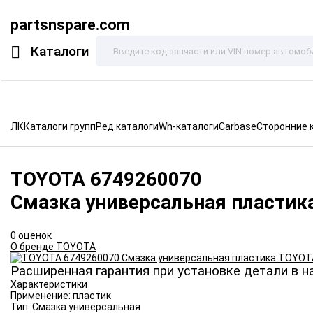
partsnspare.com
Каталоги
ЛК
Каталоги групп
Ред.каталоги
Wh-каталоги
Carbase
Сторонние 
TOYOTA
6749260070
Смазка универсальная пластик
0 оценок
О бренде TOYOTA
Расширенная гарантия при установке детали в н
Характеристики
Применение:
пластик
Тип:
Смазка универсальная