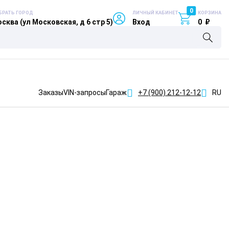
0
БРАТЬ ГОРОД
ЛИЧНЫЙ КАБИНЕТ
КОРЗИНА
сква (ул Московская, д 6 стр 5)
Вход
0
₽
Заказы
VIN-запросы
Гараж
+7 (900)
212-12-12
RU