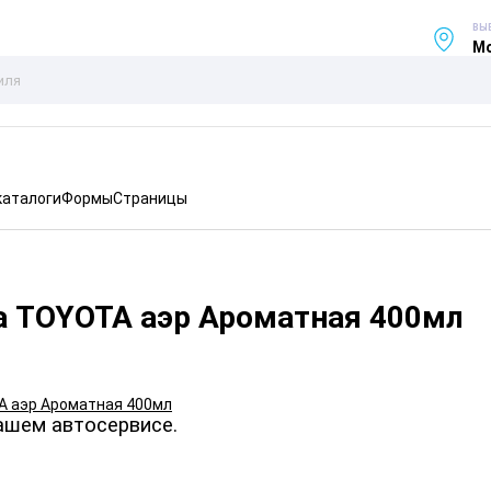
ВЫ
Мо
каталоги
Формы
Страницы
а TOYOTA аэр Ароматная 400мл
ашем автосервисе.