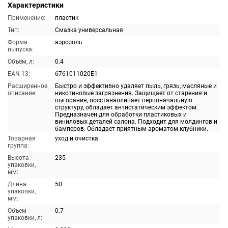
Характеристики
Применение:
пластик
Тип:
Смазка универсальная
Форма
аэрозоль
выпуска:
Объём, л:
0.4
EAN-13:
6761011020E1
Расширенное
Быстро и эффективно удаляет пыль, грязь, масляные и
описание:
никотиновые загрязнения. Защищает от старения и
выгорания, восстанавливает первоначальную
структуру, обладает антистатическим эффектом.
Предназначен для обработки пластиковых и
виниловых деталей салона. Подходит для молдингов и
бамперов. Обладает приятным ароматом клубники.
Товарная
уход и очистка
группа:
Высота
235
упаковки,
мм:
Длина
50
упаковки,
мм:
Объем
0.7
упаковки, л: