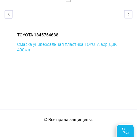
TOYOTA 1845754638
TOY
БмД
Смазка универсальная пластика TOYOTA аэр ДиК
Сма
400мл
40
© Все права защищены.