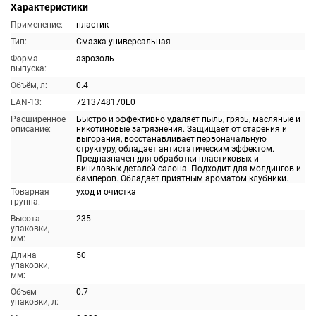
Характеристики
Применение:
пластик
Тип:
Смазка универсальная
Форма
аэрозоль
выпуска:
Объём, л:
0.4
EAN-13:
7213748170E0
Расширенное
Быстро и эффективно удаляет пыль, грязь, масляные и
описание:
никотиновые загрязнения. Защищает от старения и
выгорания, восстанавливает первоначальную
структуру, обладает антистатическим эффектом.
Предназначен для обработки пластиковых и
виниловых деталей салона. Подходит для молдингов и
бамперов. Обладает приятным ароматом клубники.
Товарная
уход и очистка
группа:
Высота
235
упаковки,
мм:
Длина
50
упаковки,
мм:
Объем
0.7
упаковки, л: