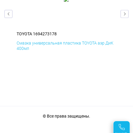
TOYOTA 1694273178
TOY
БмД
Смазка универсальная пластика TOYOTA аэр ДиК
Сма
400мл
40
© Все права защищены.