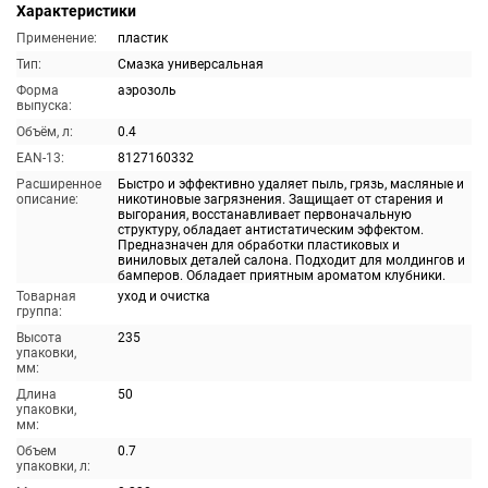
Характеристики
Применение:
пластик
Тип:
Смазка универсальная
Форма
аэрозоль
выпуска:
Объём, л:
0.4
EAN-13:
8127160332
Расширенное
Быстро и эффективно удаляет пыль, грязь, масляные и
описание:
никотиновые загрязнения. Защищает от старения и
выгорания, восстанавливает первоначальную
структуру, обладает антистатическим эффектом.
Предназначен для обработки пластиковых и
виниловых деталей салона. Подходит для молдингов и
бамперов. Обладает приятным ароматом клубники.
Товарная
уход и очистка
группа:
Высота
235
упаковки,
мм:
Длина
50
упаковки,
мм:
Объем
0.7
упаковки, л: