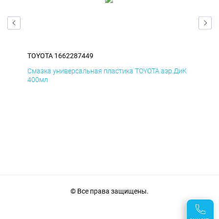
TOYOTA 1662287449
TOY
БмД
Смазка универсальная пластика TOYOTA аэр ДиК
Сма
400мл
40
© Все права защищены.