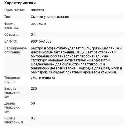
Характеристики
Применение:
пластик
Тип:
Смазка универсальная
Форма
аэрозоль
выпуска:
Объём, л:
0.4
EAN-13:
90015AA603
Расширенное
Быстро и эффективно удаляет пыль, грязь, масляные и
описание:
никотиновые загрязнения. Защищает от старения и
выгорания, восстанавливает первоначальную
структуру, обладает антистатическим эффектом.
Предназначен для обработки пластиковых и
виниловых деталей салона. Подходит для молдингов и
бамперов. Обладает приятным ароматом клубники.
Товарная
уход и очистка
группа:
Высота
235
упаковки,
мм:
Длина
50
упаковки,
мм:
Объем
0.7
упаковки, л: