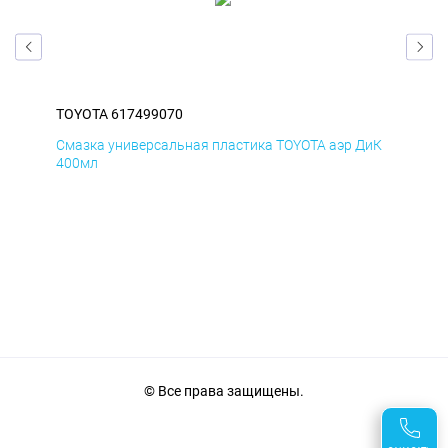
TOYOTA 617499070
TOY
БмД
Смазка универсальная пластика TOYOTA аэр ДиК
Сма
400мл
40
© Все права защищены.